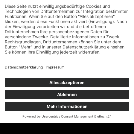
Es hilft Kindern mit schweren neurologischen
Erkrankungen laufen zu lernen.
Hier wird der christliche Gedanke erlebbar und
Nächstenliebe spürbar, wenn 4 Chöre sich für ein
solches Projekt engagieren!
Seien Sie dabei, genießen Sie den Spirit und helfen
Sie mit!
Die Chöre freuen sich über viele Gäste und eine
besondere Stimmung.
Weitere Informationen zum Hegau Jugendwerk und
zur geplanten Anschaffung des Exoskeletts finden
Sie
unter
https://www.hegau-jugendwerk.de/
bzw.
https://www.hegau-
jugendwerk.de/de/klinikleitung/ihre-
spende/Spendenprojekt-Exoskelett-Kopie.php