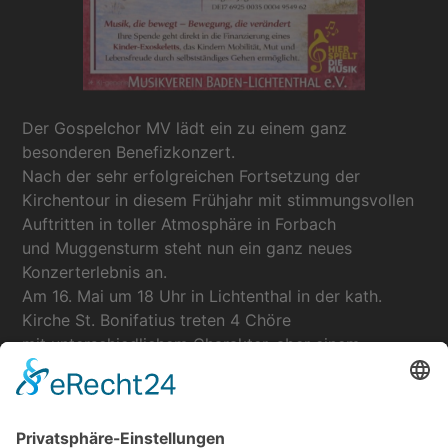
Der Gospelchor MV lädt ein zu einem ganz
besonderen Benefizkonzert.
Nach der sehr erfolgreichen Fortsetzung der
Kirchentour in diesem Frühjahr mit stimmungsvollen
Auftritten in toller Atmosphäre in Forbach
und Muggensturm steht nun ein ganz neues
Konzerterlebnis an.
Am 16. Mai um 18 Uhr in Lichtenthal in der kath.
Kirche St. Bonifatius treten 4 Chöre
mit unterschiedlichem Charakter, aber einem
gemeinsamen Ziel, auf:
der Unterstützung des Hegau Jugendwerks, das für
sein Rehabilitationszentrum am Bodensee ein
dringend benötigtes Exoskelett anschaffen möchte.